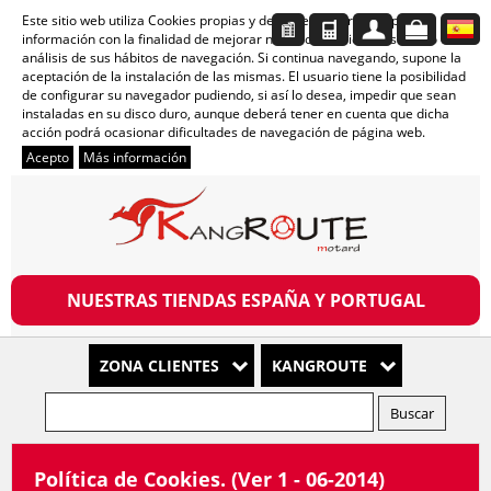
Este sitio web utiliza Cookies propias y de terceros para recopilar
información con la finalidad de mejorar nuestros servicios, así como el
análisis de sus hábitos de navegación. Si continua navegando, supone la
aceptación de la instalación de las mismas. El usuario tiene la posibilidad
de configurar su navegador pudiendo, si así lo desea, impedir que sean
instaladas en su disco duro, aunque deberá tener en cuenta que dicha
acción podrá ocasionar dificultades de navegación de página web.
Acepto
Más información
NUESTRAS TIENDAS ESPAÑA Y PORTUGAL
ZONA CLIENTES
KANGROUTE
Política de Cookies. (Ver 1 - 06-2014)