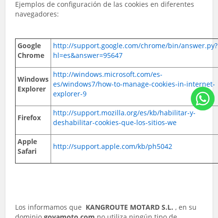
Ejemplos de configuración de las cookies en diferentes
navegadores:
Google
http://support.google.com/chrome/bin/answer.py?
Chrome
hl=es&answer=95647
http://windows.microsoft.com/es-
Windows
es/windows7/how-to-manage-cookies-in-internet-
Explorer
explorer-9
http://support.mozilla.org/es/kb/habilitar-y-
Firefox
deshabilitar-cookies-que-los-sitios-we
Apple
http://support.apple.com/kb/ph5042
Safari
Los informamos que
KANGROUTE MOTARD S.L.
, en su
dominio
goyamoto.com
no utiliza ningún tipo de