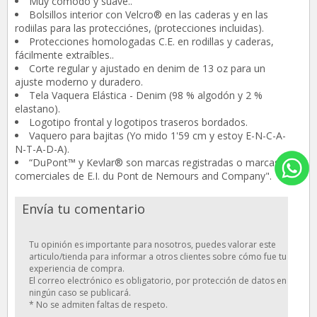
Muy comodo y suave..
Bolsillos interior con Velcro® en las caderas y en las
rodiilas para las protecciónes, (protecciones incluidas).
Protecciones homologadas C.E. en rodillas y caderas,
fácilmente extraíbles..
Corte regular y ajustado en denim de 13 oz para un
ajuste moderno y duradero.
Tela Vaquera Elástica - Denim (98 % algodón y 2 %
elastano).
Logotipo frontal y logotipos traseros bordados.
Vaquero para bajitas (Yo mido 1'59 cm y estoy E-N-C-A-
N-T-A-D-A).
“DuPont™ y Kevlar® son marcas registradas o marcas
comerciales de E.I. du Pont de Nemours and Company".
Envía tu comentario
Tu opinión es importante para nosotros, puedes valorar este
articulo/tienda para informar a otros clientes sobre cómo fue tu
experiencia de compra.
El correo electrónico es obligatorio, por protección de datos en
ningún caso se publicará.
* No se admiten faltas de respeto.